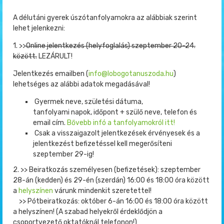
A délutáni gyerek úszótanfolyamokra az alábbiak szerint
lehet jelenkezni:
1. >>
Online jelentkezés (helyfoglalás) szeptember 20-24.
között.
LEZÁRULT!
Jelentkezés emailben (
info@
lobogotanuszoda.hu
)
lehetséges az alábbi adatok megadásával!
Gyermek neve, születési dátuma,
tanfolyami napok, időpont + szülő neve, telefon és
email cím.
Bővebb infó a tanfolyamokról itt!
Csak a visszaigazolt jelentkezések érvényesek és a
jelentkezést befizetéssel kell megerősíteni
szeptember 29-ig!
2. >> Beiratkozás személyesen (befizetések): szeptember
28-án (kedden) és 29-én (szerdán) 16:00 és 18:00 óra között
a
helyszínen
várunk mindenkit szeretettel!
>> Pótbeiratkozás: október 6-án 16:00 és 18:00 óra között
a helyszínen! (A szabad helyekről érdeklődjön a
csoportvezető oktatóknál telefonon!)