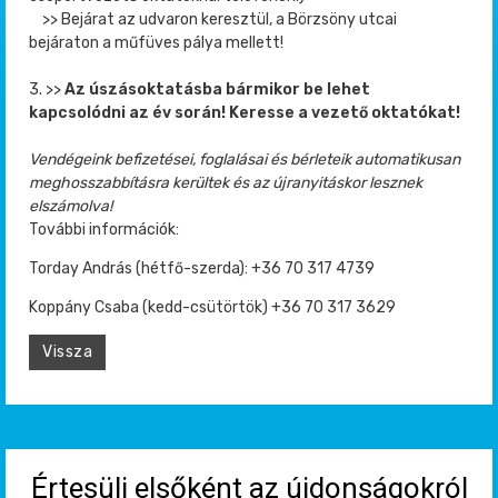
>> Bejárat az udvaron keresztül, a Börzsöny utcai
bejáraton a műfüves pálya mellett!
3. >>
Az úszásoktatásba bármikor be lehet
kapcsolódni az év során! Keresse a vezető oktatókat!
Vendégeink befizetései, foglalásai és bérleteik automatikusan
meghosszabbításra kerültek és az újranyitáskor lesznek
elszámolva!
További információk:
Torday András (hétfő-szerda): +36 70 317 4739
Koppány Csaba (kedd-csütörtök) +36 70 317 3629
Vissza