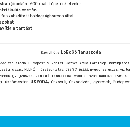
ásban
(óránként 600 kcal-t égetünk el vele)
ntritkulás esetén
 felszabadított boldogsághormon által
szokat
javítja a tartást
LoBoGó Tanuszoda
Szófelhő >>
ábor
, tanuszoda, Budapest, 9. kerület, József Attila Lakótelep,
kerékpáros
kossági úszás, FELNŐTT úszásoktatás,
családi úszás
, nyugdíjas úszás, vizit
lyamok, gyógyúszás,
LoBoGó Tanuszoda
, Weöres, nyári napközis TÁBOR,
ás,
úszómester,
USZODA,
úszósuli, úszóedzés., gyermek, Budapest