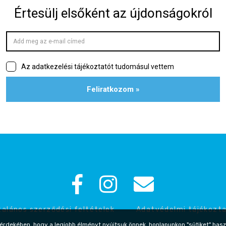
talános szerződési feltételek
Adatvédelmi tájékozt
érdekében, hogy a legjobb élményt nyújtsuk önnek, honlapunkon "sütiket" hasz