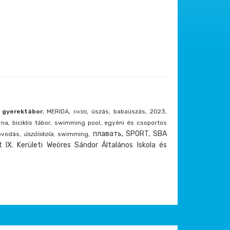
 gyerektábor
, MERIDA,
swim,
úszás, babaúszás, 2023,
orna, biciklis tábor, swimming pool, egyéni és csoportos
плавать, SPORT, SBA
 óvodás,
úszóiskola,
swimming,
 IX. Kerületi Weöres Sándor Általános Iskola és