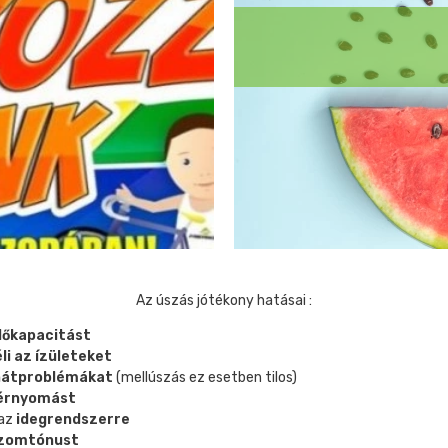
J
Az úszás jótékony hatásai :
dőkapacitást
li az ízületeket
 hátproblémákat
(mellúszás ez esetben tilos)
vérnyomást
 az
idegrendszerre
 izomtónust