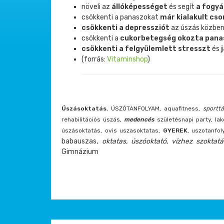
növeli az
állóképességet
és segít
a fogy
csökkenti a panaszokat
már kialakult cso
csökkenti a depressziót
az úszás közben
csökkenti a
cukorbetegség okozta pana
csökkenti a felgyülemlett stresszt
és
(forrás:
Vitaminshop
)
Úszásoktatás
, ÚSZÓTANFOLYAM, aquafitness,
sportt
rehabilitációs úszás,
medencés
születésnapi party, la
úszásoktatás, ovis uszasoktatas,
GYEREK
, uszotanfo
babauszas,
oktatas, úszóoktató, vízhez szoktat
Gimnázium