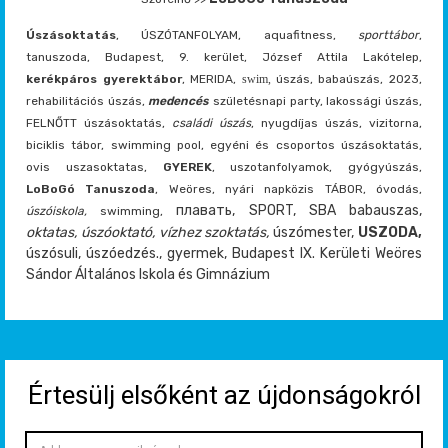
Úszásoktatás
, ÚSZÓTANFOLYAM, aquafitness,
sporttábor
,
tanuszoda, Budapest, 9. kerület, József Attila Lakótelep,
kerékpáros gyerektábor
, MERIDA,
swim,
úszás, babaúszás, 2023,
rehabilitációs úszás,
medencés
születésnapi party, lakossági úszás,
FELNŐTT úszásoktatás,
családi úszás
, nyugdíjas úszás, vizitorna,
biciklis tábor, swimming pool, egyéni és csoportos úszásoktatás,
ovis uszasoktatas,
GYEREK
, uszotanfolyamok, gyógyúszás,
LoBoGó Tanuszoda
, Weöres, nyári napközis TÁBOR, óvodás,
плавать, SPORT, SBA babauszas,
úszóiskola,
swimming,
oktatas, úszóoktató, vízhez szoktatás,
úszómester,
USZODA,
úszósuli, úszóedzés., gyermek, Budapest IX. Kerületi Weöres
Sándor Általános Iskola és Gimnázium