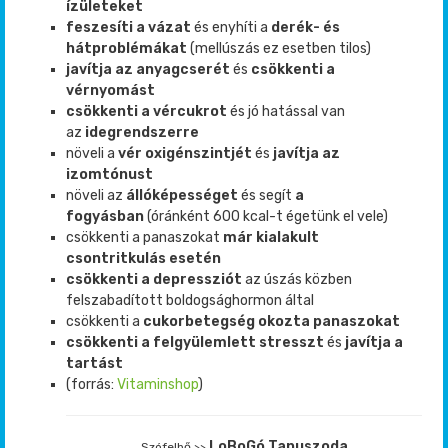
ízületeket
feszesíti a vázat
és enyhíti a
derék- és
hátproblémákat
(mellúszás ez esetben tilos)
javítja az anyagcserét
és
csökkenti a
vérnyomást
csökkenti a vércukrot
és jó hatással van
az
idegrendszerre
növeli a
vér oxigénszintjét
és
javítja az
izomtónust
növeli az
állóképességet
és segít
a
fogyásban
(óránként 600 kcal-t égetünk el vele)
csökkenti a panaszokat
már kialakult
csontritkulás esetén
csökkenti a depressziót
az úszás közben
felszabadított boldogsághormon által
csökkenti a
cukorbetegség okozta panaszokat
csökkenti a felgyülemlett stresszt
és
javítja a
tartást
(forrás:
Vitaminshop
)
LoBoGó Tanuszoda
Szófelhő >>