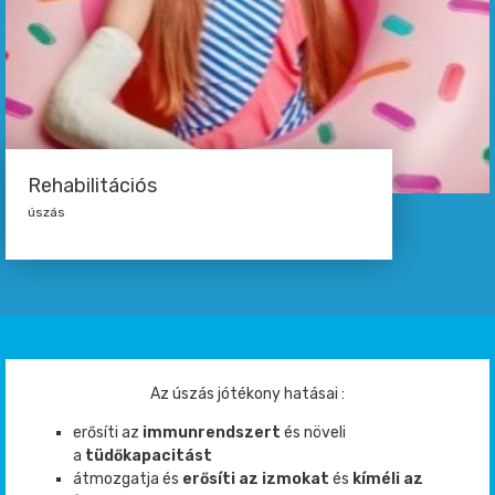
Rehabilitációs
úszás
Az úszás jótékony hatásai :
erősíti az
immunrendszert
és növeli
a
tüdőkapacitást
átmozgatja és
erősíti az izmokat
és
kíméli az