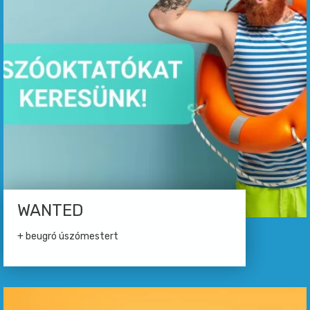
WANTED
+ beugró úszómestert