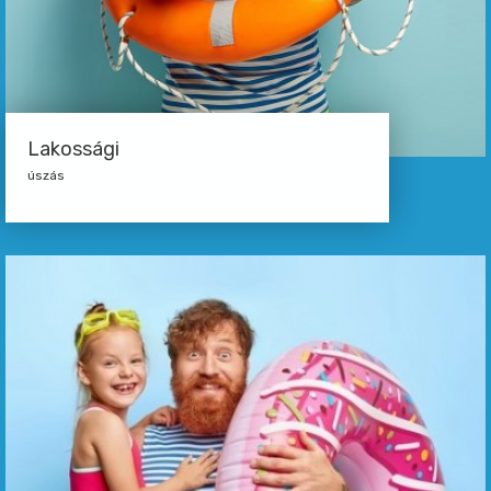
Lakossági
úszás