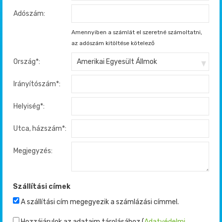
Adószám:
Amennyiben a számlát el szeretné számoltatni,
az adószám kitöltése kötelező
Ország*:
Irányítószám*:
Helyiség*:
Utca, házszám*:
Megjegyzés:
Szállítási címek
A szállítási cím megegyezik a számlázási címmel.
Hozzájárulok az adataim tárolásához
(
Adatvédelmi