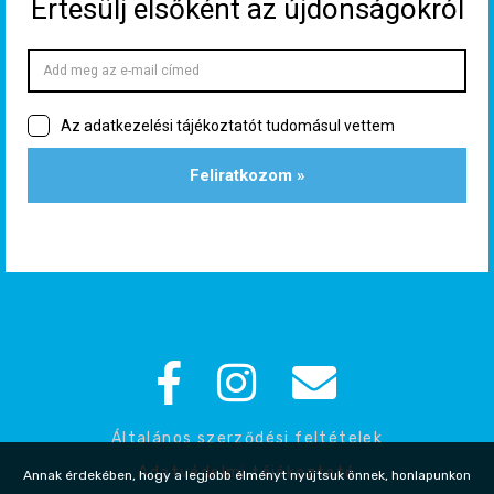
Általános szerződési feltételek
Adatvédelmi tájékoztató
Annak érdekében, hogy a legjobb élményt nyújtsuk önnek, honlapunkon