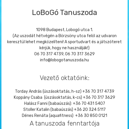
LoBoGó Tanuszoda
1098 Budapest, Lobogó utca 1.
(Az uszodát hétvégén a Börzsöny utca felöl az udvaron
keresztül lehet megközelíteni! A sportudvart és a játszóteret
kérjük, hogy ne használják!)
06 70 317 4739, 06 70 317 3629
info@lobogotanuszoda.hu
Vezető oktatóink:
Torday András (úszásoktatás, h-sz) +36 70 317 4739
Koppány Csaba (úszásoktatás, k-cs) +36 70 317 3629
Halász Fanni (babaúszás): +36 70 431 5407
Stoller Katalin (babaúszás) +36 20 324 5117
Dénes Renáta (aquafitness) +36 30 850 0121
A tanuszoda fenntartója