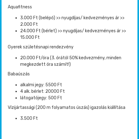
Aquafitness
3.000 Ft (belépő) >> nyugdíjas/ kedvezményes ár >>
2.000 Ft
24.000 Ft (bérlet) >> nyugdíjas/ kedvezményes ár >>
15.000 Ft
Gyerek születésnapi rendezvény
20.000 Ft/óra (3. órától 50% kedvezmény, minden
megkezdett óra számít!)
Babaúszás
alkalmi jegy: 5500 Ft
4 alk. bérlet: 20000 Ft
látogatójegy: 500 Ft
Vízijártassági (200 m folyamatos úszás) igazolás kiállítása
3.500 Ft