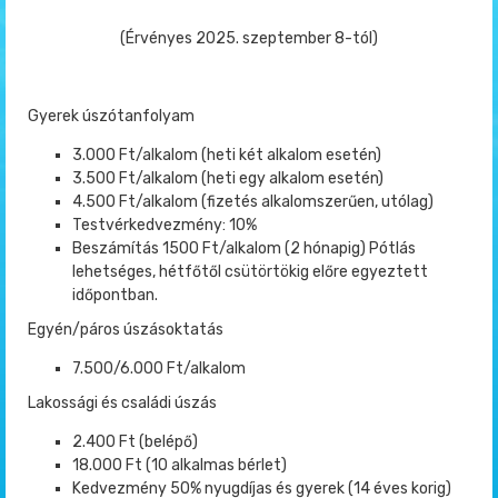
(Érvényes 2025. szeptember 8-tól)
Gyerek úszótanfolyam
3.000 Ft/alkalom (heti két alkalom esetén)
3.500 Ft/alkalom (heti egy alkalom esetén)
4.500 Ft/alkalom (fizetés alkalomszerűen, utólag)
Testvérkedvezmény: 10%
Beszámítás 1500 Ft/alkalom (2 hónapig) Pótlás
lehetséges, hétfőtől csütörtökig előre egyeztett
időpontban.
Egyén/páros úszásoktatás
7.500/6.000 Ft/alkalom
Lakossági és családi úszás
2.400 Ft (belépő)
18.000 Ft (10 alkalmas bérlet)
Kedvezmény 50% nyugdíjas és gyerek (14 éves korig)