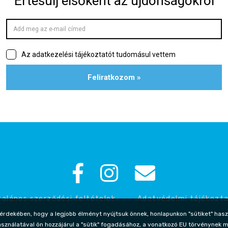
talános szerződési feltételek
Adatvédelmi tájékozt
érdekében, hogy a legjobb élményt nyújtsuk önnek, honlapunkon "sütiket" hasz
asználatával ön hozzájárul a "sütik" fogadásához, a vonatkozó EU törvénynek m