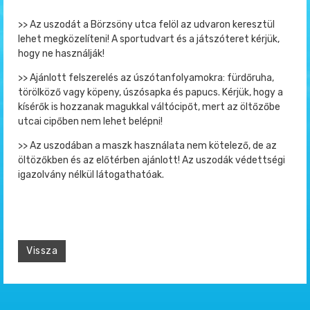
>> Az uszodát a Börzsöny utca felöl az udvaron keresztül
lehet megközelíteni! A sportudvart és a játszóteret kérjük,
hogy ne használják!
>> Ajánlott felszerelés az úszótanfolyamokra: fürdőruha,
törölköző vagy köpeny, úszósapka és papucs. Kérjük, hogy a
kísérők is hozzanak magukkal váltócipőt, mert az öltőzőbe
utcai cipőben nem lehet belépni!
>> Az uszodában a maszk használata nem kötelező, de az
öltözőkben és az előtérben ajánlott! Az uszodák védettségi
igazolvány nélkül látogathatóak.
Vissza