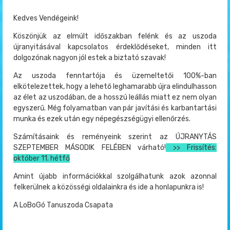
Kedves Vendégeink!
Köszönjük az elmúlt időszakban felénk és az uszoda
újranyitásával kapcsolatos érdeklődéseket, minden itt
dolgozónak nagyon jól estek a biztató szavak!
Az uszoda fenntartója és üzemeltetői 100%-ban
elkötelezettek, hogy a lehető leghamarabb újra elindulhasson
az élet az uszodában, de a hosszú leállás miatt ez nem olyan
egyszerű. Még folyamatban van pár javítási és karbantartási
munka és ezek után egy népegészségügyi ellenőrzés.
Számításaink és reményeink szerint az ÚJRANYTÁS
SZEPTEMBER MÁSODIK FELÉBEN várható!
>> Frissítés:
október 11. hétfő
Amint újabb információkkal szolgálhatunk azok azonnal
felkerülnek a közösségi oldalainkra és ide a honlapunkra is!
A LoBoGó Tanuszoda Csapata