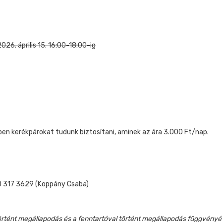
 2026. április 15. 16:00-18:00-ig
ben kerékpárokat tudunk biztosítani, aminek az ára 3.000 Ft/nap.
70 317 3629 (Koppány Csaba)
rtént megállapodás és a fenntartóval történt megállapodás függvényéb