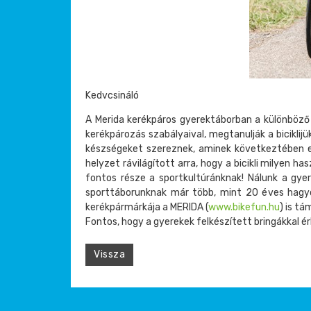
Kedvcsináló
A Merida kerékpáros gyerektáborban a különböző 
kerékpározás szabályaival, megtanulják a bicikl
készségeket szereznek, aminek következtében e
helyzet rávilágított arra, hogy a bicikli milyen h
fontos része a sportkultúránknak! Nálunk a gyer
sporttáborunknak már több, mint 20 éves hagy
kerékpármárkája a MERIDA (
www.bikefun.hu
) is t
Fontos, hogy a gyerekek felkészített bringákkal ér
Vissza