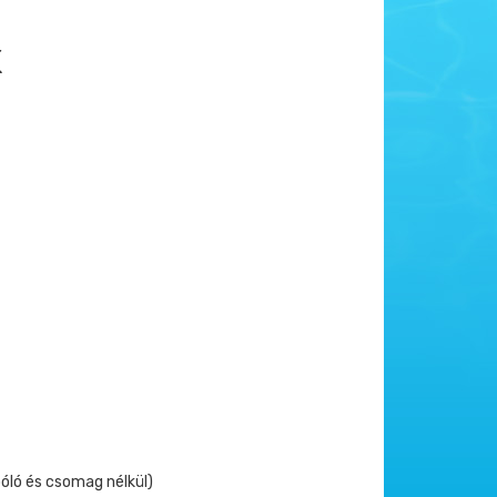
K
óló és csomag nélkül)