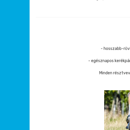
- hosszabb-rövi
- egésznapos kerékpár
Minden résztvev