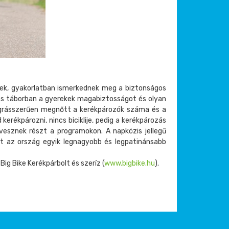
tnek, gyakorlatban ismerkednek meg a biztonságos
ros táborban a gyerekek magabiztosságot és olyan
ugrásszerűen megnőtt a kerékpározók száma és a
kerékpározni, nincs biciklije, pedig a kerékpározás
 vesznek részt a programokon. A napközis jellegű
 az ország egyik legnagyobb és legpatinánsabb
ig Bike Kerékpárbolt és szeríz (
www.bigbike.hu
).