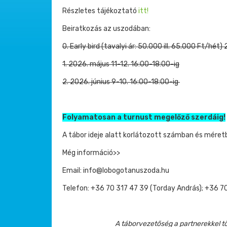
Részletes tájékoztató
itt!
Beiratkozás az uszodában:
0. Early bird (tavalyi ár: 50.000 ill. 65.000 Ft/hét)
1. 2026. május 11-12. 16:00-18:00-ig
2. 2026. június 9-10. 16:00-18:00-ig
Folyamatosan a turnust megelőző szerdáig!
A tábor ideje alatt korlátozott számban és méret
Még információ>>
Email: info@lobogotanuszoda.hu
Telefon: +36 70 317 47 39 (Torday András); +36 
A táborvezetőség a partnerekkel tö