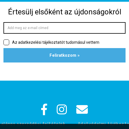
talános szerződési feltételek
Adatvédelmi tájékozt