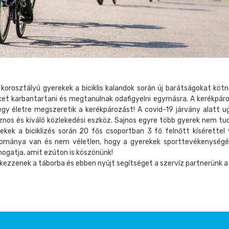
korosztályú gyerekek a biciklis kalandok során új barátságokat kö
ijüket karbantartani és megtanulnak odafigyelni egymásra. A kerékpá
gy életre megszeretik a kerékpározást! A covid-19 járvány alatt 
asznos és kiváló közlekedési eszköz. Sajnos egyre több gyerek nem tud 
ekek a biciklizés során 20 fős csoportban 3 fő felnőtt kísérettel
ománya van és nem véletlen, hogy a gyerekek sporttevékenységét
ámogatja, amit ezúton is köszönünk!
kezzenek a táborba és ebben nyújt segítséget a szervíz partnerünk a B