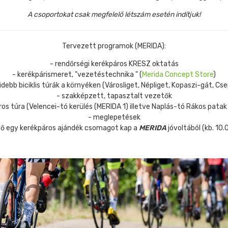
A csoportokat csak megfelelő létszám esetén indítjuk!
Tervezett programok (MERIDA):
- rendőrségi kerékpáros KRESZ oktatás
- kerékpárismeret, "vezetéstechnika " (
Merida Concept Store
)
debb biciklis túrák a környéken (Városliget, Népliget, Kopaszi-gát, Cse
- szakképzett, tapasztalt vezetők
os túra (Velencei-tó kerülés (MERIDA 1) illetve Naplás-tó Rákos patak
- meglepetések
ő egy kerékpáros ajándék csomagot kap a
MERIDA
jóvoltából (kb. 10