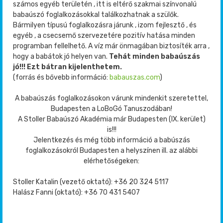
számos egyéb területén , itt is eltérő szakmai színvonalú
babaúszó foglalkozásokkal találkozhatnak a szülők.
Bármilyen típusú foglalkozásra járunk , izom fejlesztő , és
egyéb , a csecsemő szervezetére pozitív hatása minden
programban fellelhető. A víz már önmagában biztosíték arra ,
hogy a babátok jó helyen van.
Tehát minden babaúszás
jó!!! Ezt bátran kijelenthetem.
(forrás és bővebb információ:
babauszas.com
)
A babaúszás foglalkozásokon várunk mindenkit szeretettel,
Budapesten a LoBoGó Tanuszodában!
A Stoller Babaúszó Akadémia már Budapesten (IX. kerület)
is!!!
Jelentkezés és még több információ a babúszás
foglalkozásokról Budapesten a helyszínen ill. az alábbi
elérhetőségeken:
Stoller Katalin (vezető oktató): +36 20 324 5117
Halász Fanni (oktató): +36 70 431 5407