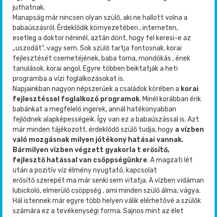
juthatnak.
Manapság már nincsen olyan szülő, aki ne hallott volna a
babaúszásról. Érdeklődik környezetében , interneten,
esetleg a doktor néninél, aztán dönt, hogy fel keresi-e az
„uszodát”, vagy sem. Sok szülő tartja fontosnak, korai
fejlesztését csemetéjének, baba torna, mondókás , ének
tanulások, korai angol. Egyre többen beiktatják a heti
programba a vízi foglalkozásokat is.
Napjainkban nagyon népszerűek a családok körében a
korai
fejlesztéssel foglalkozó programok
. Minél korábban érik
babánkat a megfelelő ingerek, annál hatékonyabban
fejlődnek alapképességeik. Így van ez a babaúszással is. Azt
már minden tájékozott, érdeklődő szülő tudja, hogy
a vízben
való mozgásnak milyen jótékony hatásai vanna
k.
Bármilyen vízben végzett gyakorla t erősítő,
fejlesztő hatással van csöppségünkre
. A magzati lét
után a pozitív víz élmény nyugtató, kapcsolat
erősítő szerepét ma már senki sem vitatja. A vízben vidáman
lubickoló, elmerülő csöppség , ami minden szülő álma, vágya.
Hál istennek már egyre több helyen válik elérhetővé a szülők
számára ez a tevékenységi forma. Sajnos mint az élet