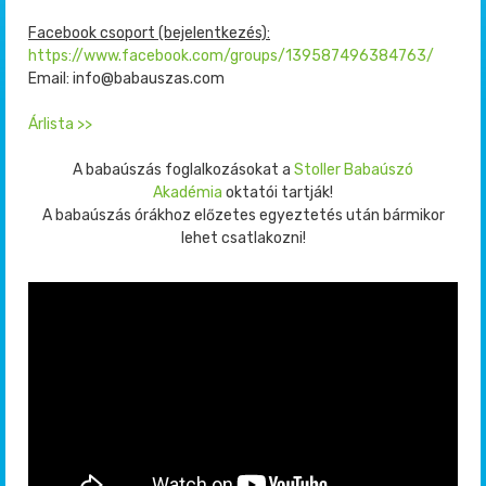
Facebook csoport (bejelentkezés):
https://www.facebook.com/groups/139587496384763/
Email: info@babauszas.com
Árlista >>
A babaúszás foglalkozásokat a
Stoller Babaúszó
Akadémia
oktatói tartják!
A babaúszás órákhoz előzetes egyeztetés után bármikor
lehet csatlakozni!