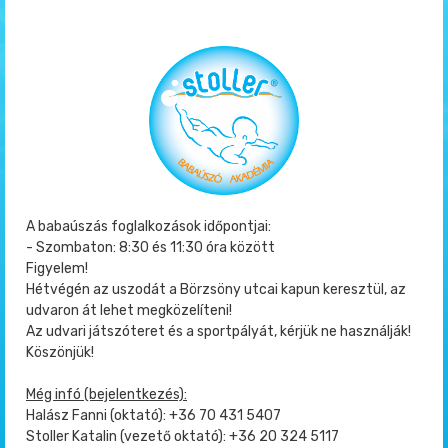
A babaúszás foglalkozások időpontjai:
- Szombaton: 8:30 és 11:30 óra között
Figyelem!
Hétvégén az uszodát a Börzsöny utcai kapun keresztül, az
udvaron át lehet megközelíteni!
Az udvari játszóteret és a sportpályát, kérjük ne használják!
Köszönjük!
Még infó (bejelentkezés):
Halász Fanni (oktató): +36 70 431 5407
Stoller Katalin (vezető oktató): +36 20 324 5117