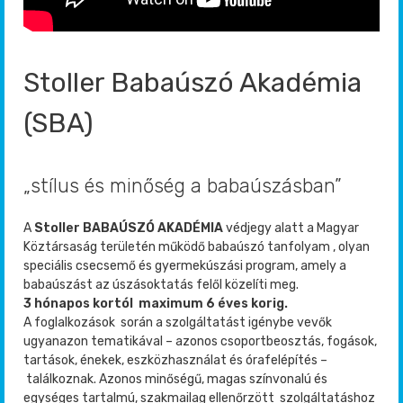
Stoller Babaúszó Akadémia
(SBA)
„stílus és minőség a babaúszásban”
A
Stoller BABAÚSZÓ AKADÉMIA
védjegy alatt a Magyar
Köztársaság területén működő babaúszó tanfolyam , olyan
speciális csecsemő és gyermekúszási program, amely a
babaúszást az úszásoktatás felől közelíti meg.
3 hónapos kortól maximum 6 éves korig.
A foglalkozások során a szolgáltatást igénybe vevők
ugyanazon tematikával – azonos csoportbeosztás, fogások,
tartások, énekek, eszközhasználat és órafelépítés –
találkoznak. Azonos minőségű, magas színvonalú és
egységes tartalmú, szakmailag ellenőrzött szolgáltatáshoz