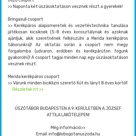
Úszó csoport
>> Naponta két úszásoktatáson vesznek részt a gyerekek!
Bringasuli csoport
>> Kerékpáros alapismeretek és vezetéstechnika tanulása
játékosan kicsiknek (5-8 éves korosztálynak és azoknak
ajánljuk, akik szeretnének felkészülni a Merida kerékpáros
táborunkra)! Az oktatás során a csoport nem megy
forgalomba (udvaron, erdőben és kerékpárúton fogunk
gyakorolni)! A csoport tagjai minden nap egy úszásoktatáson
vesznek részt.
Merida kerékpáros csoport
>> Várunk minden biciklizni szerető fiút és lányt 8 éves kortól!
Részletek itt >>
ÚSZÓTÁBOR BUDAPESTEN A 9. KERÜLETBEN A JÓZSEF
ATTILA LAKÓTELEPEN!
Még információ>>
Email: info@lobogotanuszoda.hu