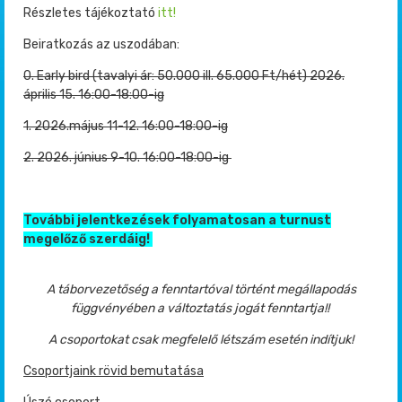
Részletes tájékoztató
itt!
Beiratkozás az uszodában:
0. Early bird (tavalyi ár: 50.000 ill. 65.000 Ft/hét) 2026.
április 15. 16:00-18:00-ig
1. 2026.május 11-12. 16:00-18:00-ig
2. 2026. június 9-10. 16:00-18:00-ig
További jelentkezések folyamatosan a turnust
megelőző szerdáig!
A táborvezetőség a fenntartóval történt megállapodás
függvényében a változtatás jogát fenntartja!!
A csoportokat csak megfelelő létszám esetén indítjuk!
Csoportjaink rövid bemutatása